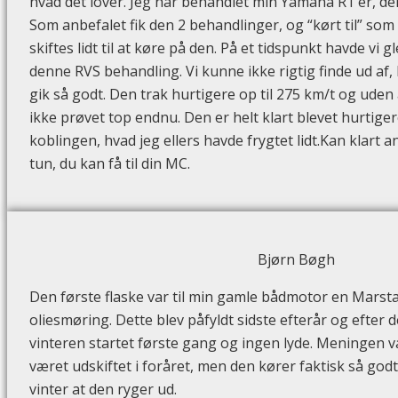
hvad det lover. Jeg har behandlet min Yamaha R1`er, der
Som anbefalet fik den 2 behandlinger, og “kørt til” som
skiftes lidt til at køre på den. På et tidspunkt havde vi 
denne RVS behandling. Vi kunne ikke rigtig finde ud af,
gik så godt. Den trak hurtigere op til 275 km/t og uden
ikke prøvet top endnu. Den er helt klart blevet hurtiger
koblingen, hvad jeg ellers havde frygtet lidt.Kan klart an
tun, du kan få til din MC.
Bjørn Bøgh
Den første flaske var til min gamle bådmotor en Marst
oliesmøring. Dette blev påfyldt sidste efterår og efter 
vinteren startet første gang og ingen lyde. Meningen v
været udskiftet i foråret, men den kører faktisk så godt s
vinter at den ryger ud.