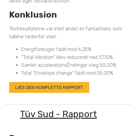
deres eget testlaboratorium.
Konklusion
Testresultaterne var intet andet en fantastiske, som
tallene nedenfor viser:
Energiforbruget faldt med 6,25%
“Total Vibration” blev reduceret ned 37,10%
Samlet accelerationsÊndringer steg 50,00%
Total “Envelope change” faldt med 55,00%
LÆS DEN KOMPLETTE RAPPORT
Tüv Sud - Rapport