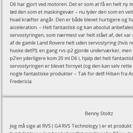
D6 har gjort ved motoren. Det er som at få en helt ny m
lød den som et maskingevær – nu lyder den som en vel
hvad kræfter angår. Den er både blevet hurtigere og h
acceleration. – Helt fantastisk og kan absolut anbefales!
servostyringen, som nærmest var helt stået af, det va
af de gamle Land Rovere helt uden servostyring (hvis n
huske det!?!): en gang rvs-p2 gjorde underværker, men f
p2’en yderligere kom 20 ml D6 i, hjalp det helt fantasti
servostyringen er blevet fornyet (og den kan selv rette 
nogle fantastiske produkter – Tak for det!! Hilsen fra
Fredericia.
Benny Stoltz
Jeg må sige at RVS ( G4 RVS Technology ) er et produkt 