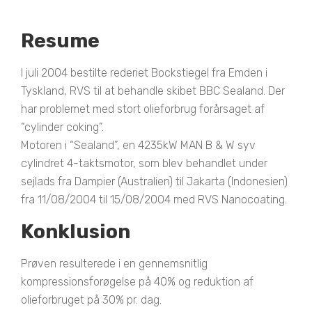
Resume
I juli 2004 bestilte rederiet Bockstiegel fra Emden i
Tyskland, RVS til at behandle skibet BBC Sealand. Der
har problemet med stort olieforbrug forårsaget af
“cylinder coking”.
Motoren i “Sealand”, en 4235kW MAN B & W syv
cylindret 4-taktsmotor, som blev behandlet under
sejlads fra Dampier (Australien) til Jakarta (Indonesien)
fra 11/08/2004 til 15/08/2004 med RVS Nanocoating.
Konklusion
Prøven resulterede i en gennemsnitlig
kompressionsforøgelse på 40% og reduktion af
olieforbruget på 30% pr. dag.