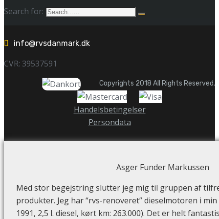
Search for:
info@rvsdanmark.dk
CVR: 39537591
Copyrights 2018 All Rights Reserved.
Handelsbetingelser
Persondata
Asger Funder Markussen
Med stor begejstring slutter jeg mig til gruppen af tilf
produkter. Jeg har “rvs-renoveret” dieselmotoren i min 
1991, 2,5 l. diesel, kørt km: 263.000). Det er helt fantas